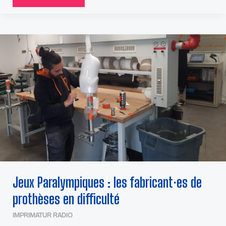
JEUX
PARALYMPIQUES
:
LES
FABRICANT⸱
ES
DE
PROTHÈSES
EN
DIFFICULTÉ
Jeux Paralympiques : les fabricant⸱es de
prothèses en difficulté
IMPRIMATUR RADIO