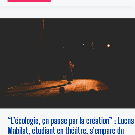
“L’ÉCOLOGIE,
ÇA
PASSE
PAR
LA
CRÉATION”
:
LUCAS
MABILAT,
ÉTUDIANT
EN
THÉÂTRE,
S’EMPARE
DU
SUJET
“L’écologie, ça passe par la création” : Lucas
Mabilat, étudiant en théâtre, s’empare du