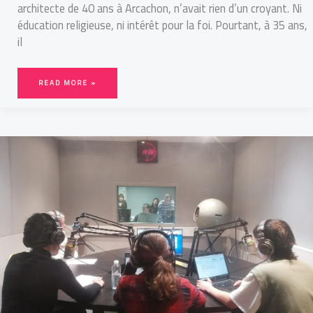
architecte de 40 ans à Arcachon, n’avait rien d’un croyant. Ni
éducation religieuse, ni intérêt pour la foi. Pourtant, à 35 ans,
il
READ MORE »
IMPRIMATUR
RADIO
–
JOURNAL
DE
13H
DU
7
MAI
2024