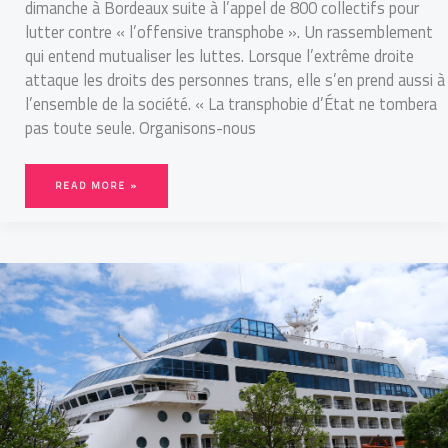
dimanche à Bordeaux suite à l’appel de 800 collectifs pour
lutter contre « l’offensive transphobe ». Un rassemblement
qui entend mutualiser les luttes. Lorsque l’extrême droite
attaque les droits des personnes trans, elle s’en prend aussi à
l’ensemble de la société. « La transphobie d’État ne tombera
pas toute seule. Organisons-nous
READ MORE »
BORDEAUX
:
DEUX
BATEAUX
DE
CROISIÈRE
RELANCENT
LES
CRITIQUES
ÉCOLOGISTES