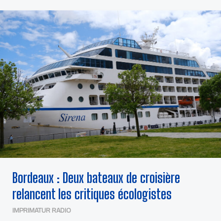
BORDEAUX
:
DEUX
BATEAUX
DE
CROISIÈRE
RELANCENT
LES
CRITIQUES
ÉCOLOGISTES
Bordeaux : Deux bateaux de croisière
relancent les critiques écologistes
IMPRIMATUR RADIO