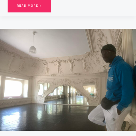
READ MORE »
DE
BORDEAUX
AUX
JO,
LE
BREAKDANCE
A
TROUVÉ
SA
PLACE
AU
COEUR
DE
LA
VILLE