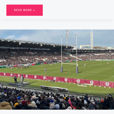
READ MORE »
FINALE
UBB-
NORTHAMPTON :
TOUT
CE
QU’IL
FAUT
SAVOIR
POUR
ASSISTER
AU
MATCH