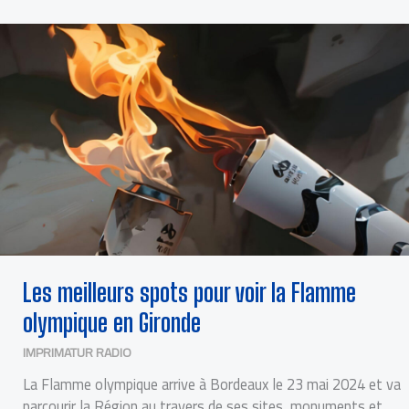
LES
MEILLEURS
SPOTS
POUR
VOIR
LA
FLAMME
OLYMPIQUE
EN
GIRONDE
Les meilleurs spots pour voir la Flamme
olympique en Gironde
IMPRIMATUR RADIO
La Flamme olympique arrive à Bordeaux le 23 mai 2024 et va
parcourir la Région au travers de ses sites, monuments et