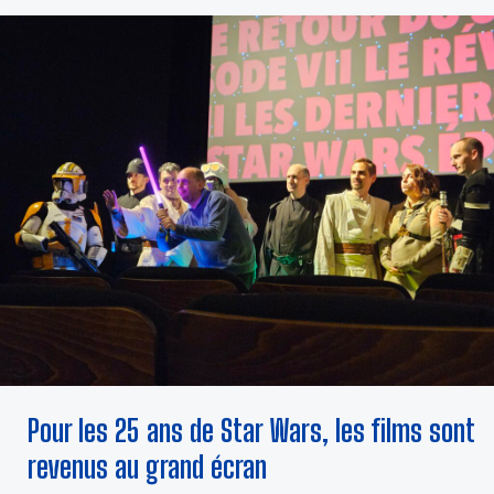
POUR
LES
25
ANS
DE
STAR
WARS,
LES
FILMS
SONT
REVENUS
AU
GRAND
ÉCRAN
Pour les 25 ans de Star Wars, les films sont
revenus au grand écran