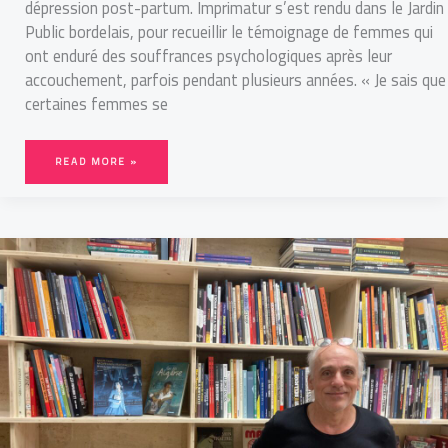
dépression post-partum. Imprimatur s’est rendu dans le Jardin
Public bordelais, pour recueillir le témoignage de femmes qui
ont enduré des souffrances psychologiques après leur
accouchement, parfois pendant plusieurs années. « Je sais que
certaines femmes se
READ MORE »
PHILIPPE
POUTOU
OUVRE
UNE
LIBRAIRIE
MILITANTE
À
BORDEAUX
ET
TOURNE
UNE
PAGE
POLITIQUE