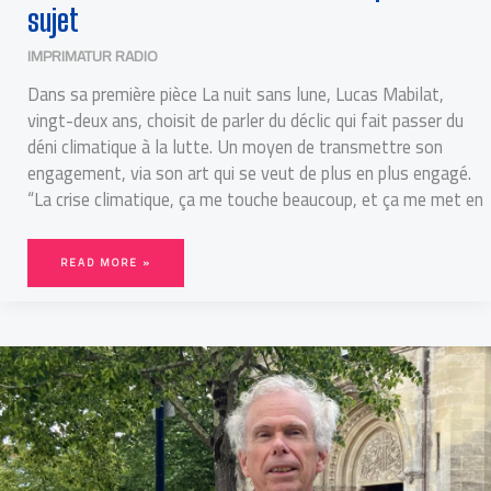
sujet
IMPRIMATUR RADIO
Dans sa première pièce La nuit sans lune, Lucas Mabilat,
vingt-deux ans, choisit de parler du déclic qui fait passer du
déni climatique à la lutte. Un moyen de transmettre son
engagement, via son art qui se veut de plus en plus engagé.
“La crise climatique, ça me touche beaucoup, et ça me met en
READ MORE »
LGV
BORDEAUX-
TOULOUSE
:
LE
CHANTIER
DÉBUTE,
MAIS
LES
CONTESTATIONS
NE
DÉSARMENT
PAS