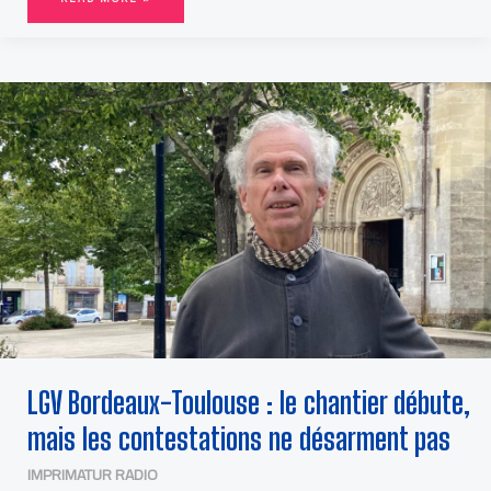
LGV
BORDEAUX-
TOULOUSE
:
LE
CHANTIER
DÉBUTE,
MAIS
LES
CONTESTATIONS
NE
DÉSARMENT
PAS
LGV Bordeaux-Toulouse : le chantier débute,
mais les contestations ne désarment pas
IMPRIMATUR RADIO