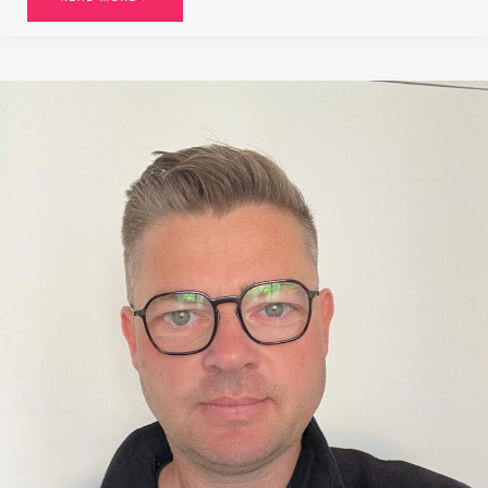
TÉMOIGNAGE :
« LORSQUE
JE
LUI
AI
ANNONCÉ
MON
BAPTÊME,
MON
PÈRE
M’A
MENACÉ
DE
MORT »