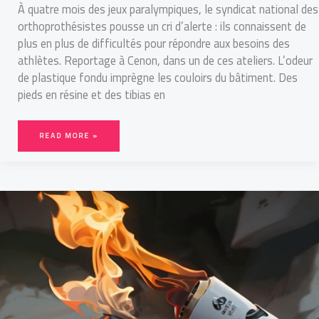
À quatre mois des jeux paralympiques, le syndicat national des
orthoprothésistes pousse un cri d’alerte : ils connaissent de
plus en plus de difficultés pour répondre aux besoins des
athlètes. Reportage à Cenon, dans un de ces ateliers. L’odeur
de plastique fondu imprègne les couloirs du bâtiment. Des
pieds en résine et des tibias en
READ MORE »
LES
MEILLEURS
SPOTS
POUR
VOIR
LA
FLAMME
OLYMPIQUE
EN
GIRONDE