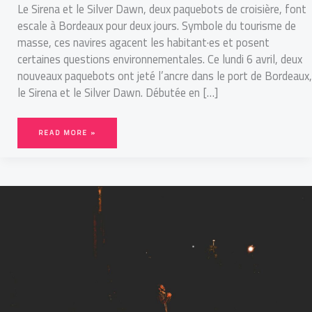
Le Sirena et le Silver Dawn, deux paquebots de croisière, font
escale à Bordeaux pour deux jours. Symbole du tourisme de
masse, ces navires agacent les habitant·es et posent
certaines questions environnementales. Ce lundi 6 avril, deux
nouveaux paquebots ont jeté l’ancre dans le port de Bordeaux,
le Sirena et le Silver Dawn. Débutée en […]
READ MORE »
“L’ÉCOLOGIE,
ÇA
PASSE
PAR
LA
CRÉATION”
:
LUCAS
MABILAT,
ÉTUDIANT
EN
THÉÂTRE,
S’EMPARE
DU
SUJET