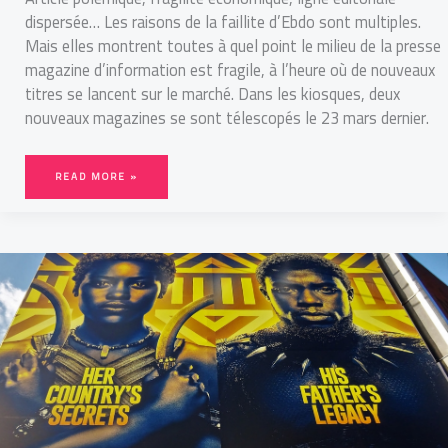
dispersée… Les raisons de la faillite d’Ebdo sont multiples.
Mais elles montrent toutes à quel point le milieu de la presse
magazine d’information est fragile, à l’heure où de nouveaux
titres se lancent sur le marché. Dans les kiosques, deux
nouveaux magazines se sont télescopés le 23 mars dernier.
READ MORE »
LES
COMICS,
UN
UNIVERS
DE
DESSEINS
POLITIQUES