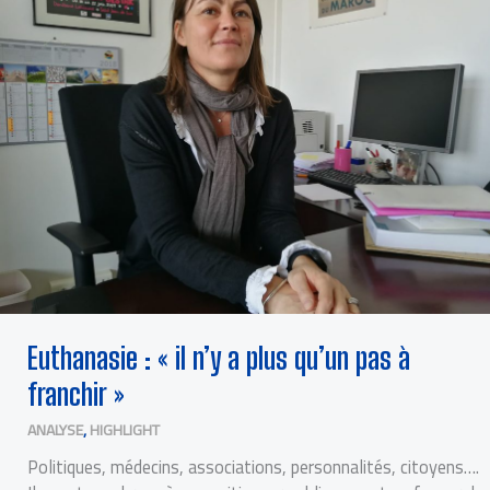
QU’UN
PAS
À
FRANCHIR »
Euthanasie : « il n’y a plus qu’un pas à
franchir »
ANALYSE
,
HIGHLIGHT
Politiques, médecins, associations, personnalités, citoyens….