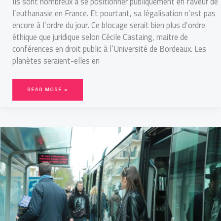
Ils sont nombreux à se positionner publiquement en faveur de
l’euthanasie en France. Et pourtant, sa légalisation n’est pas
encore à l’ordre du jour. Ce blocage serait bien plus d’ordre
éthique que juridique selon Cécile Castaing, maitre de
conférences en droit public à l’Université de Bordeaux. Les
planètes seraient-elles en
READ MORE »
HARCÈLEMENT
DE
RUE
:
COMMENT
ALLIER
SÉCURITÉ
ET
VILLE
DURABLE
?