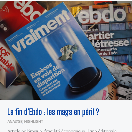
LA
FIN
D’EBDO
:
LES
MAGS
EN
PÉRIL
?
La fin d’Ebdo : les mags en péril ?
ANALYSE
,
HIGHLIGHT
Article polémique, fragilité économique, ligne éditoriale