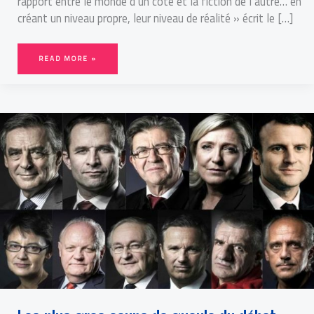
rapport entre le monde d’un côté et la fiction de l’autre… en
créant un niveau propre, leur niveau de réalité » écrit le […]
READ MORE »
LES
PLUS
GROS
COUPS
DE
GUEULE
DU
DÉBAT
PRÉSIDENTIEL