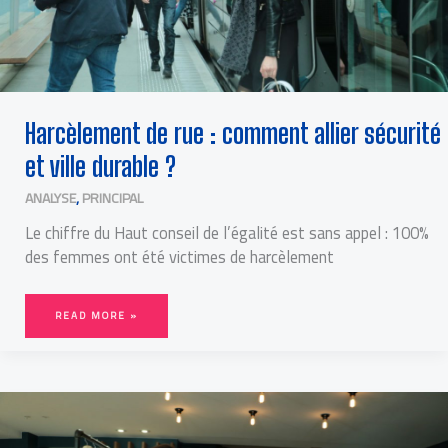
Harcèlement de rue : comment allier sécurité
et ville durable ?
ANALYSE
,
PRINCIPAL
Le chiffre du Haut conseil de l’égalité est sans appel : 100%
des femmes ont été victimes de harcèlement
READ MORE »
LE
« PETIT
PARIS »
DÉBARQUE
À
BORDEAUX