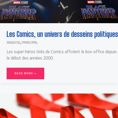
Les Comics, un univers de desseins politiques
ANALYSE
,
PRINCIPAL
Les super-héros tirés de Comics affolent le box-office depuis
le début des années 2000.
READ MORE »
LE
VIH
ET
LE
SIDA
EN
CINQ
IDÉES
REÇUES