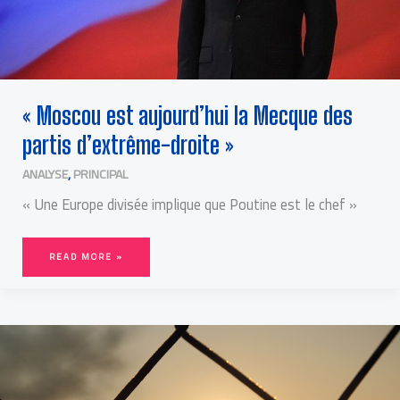
« Moscou est aujourd’hui la Mecque des
partis d’extrême-droite »
ANALYSE
,
PRINCIPAL
« Une Europe divisée implique que Poutine est le chef »
READ MORE »
SÉRIES
AMÉRICAINES,
DES
FICTIONS
INSPIRÉES
DU
RÉEL
?