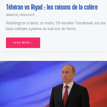
Téhéran vs Riyad : les raisons de la colère
ANALYSE
,
HIGHLIGHT
Washington a lancé, ce matin, 59 missiles Tomahawk sur une
base militaire syrienne au sud-est de Homs
READ MORE »
« MOSCOU
EST
AUJOURD’HUI
LA
MECQUE
DES
PARTIS
D’EXTRÊME-
DROITE »