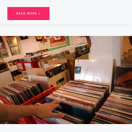
READ MORE »
DISQUAIRE
DAY
:
PÉRIL
SUR
LE
VINYLE
?