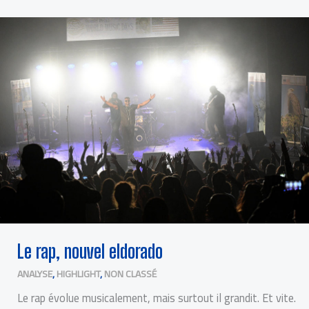
LE
RAP,
NOUVEL
ELDORADO
Le rap, nouvel eldorado
ANALYSE
,
HIGHLIGHT
,
NON CLASSÉ
Le rap évolue musicalement, mais surtout il grandit. Et vite.