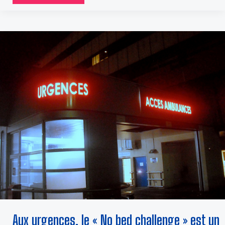
AUX
URGENCES,
LE
« NO
BED
CHALLENGE »
EST
UN
SIGNAL
D’ALARME
Aux urgences, le « No bed challenge » est un