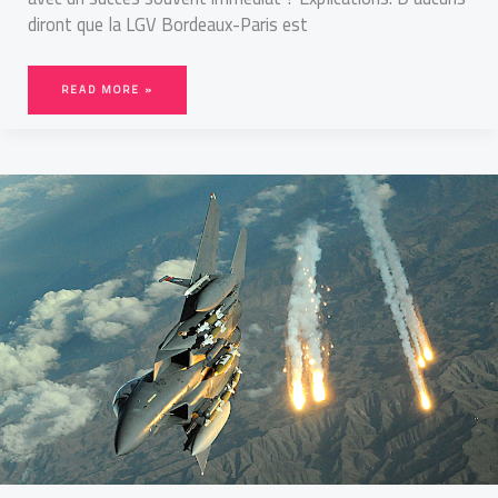
diront que la LGV Bordeaux-Paris est
READ MORE »
TÉHÉRAN
VS
RIYAD
:
LES
RAISONS
DE
LA
COLÈRE