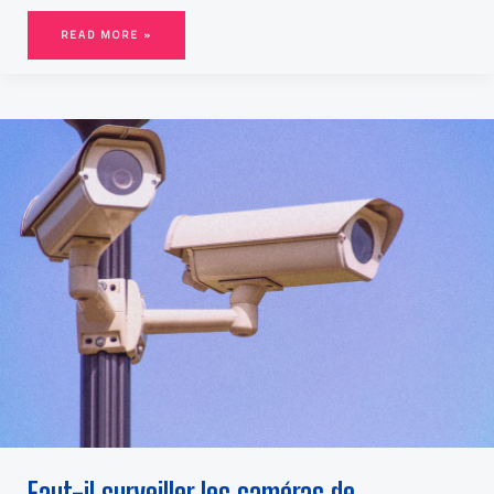
READ MORE »
FAUT-
IL
SURVEILLER
LES
CAMÉRAS
DE
SURVEILLANCE?
Faut-il surveiller les caméras de