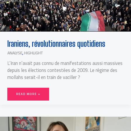
Iraniens, révolutionnaires quotidiens
ANALYSE
,
HIGHLIGHT
L’Iran n’avait pas connu de manifestations aussi massives
depuis les élections contestées de 2009. Le régime des
mollahs serait-il en train de vaciller ?
READ MORE »
EUTHANASIE :
« IL
N’Y
A
PLUS