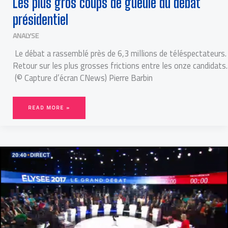
Les plus gros coups de gueule du débat
présidentiel
ANALYSE
Le débat a rassemblé près de 6,3 millions de téléspectateurs.
Retour sur les plus grosses frictions entre les onze candidats.
(© Capture d’écran CNews) Pierre Barbin
READ MORE »
DÉBAT
DE
LA
PRÉSIDENTIELLE
:
RECORD
D’AUDIENCE
!