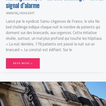
signal d’alarme
ANALYSE
,
HIGHLIGHT
Lancé par le syndicat Samu-Urgences de France, le site No
bed challenge indique chaque nuit le nombre de patients qui
dorment sur des brancards, aux urgences. Cette initiative
révèle, surtout, un mal plus profond qui touche les hôpitaux.
« La nuit dernière, 178 patients ont passé la nuit sur un
brancard ». Le constat est édifiant. Sur le
READ MORE »
LE
COMPLEXE
AQUITAIN,
DERNIER
HÉRITAGE
DU
CINÉMA
X
EN
FRANCE