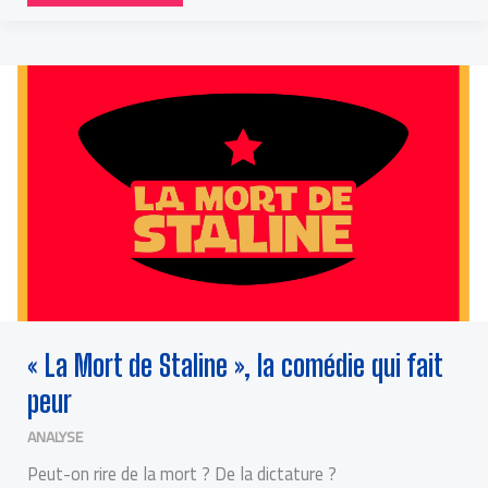
«
LA
MORT
DE
STALINE
»,
LA
COMÉDIE
QUI
FAIT
PEUR
« La Mort de Staline », la comédie qui fait
peur
ANALYSE
Peut-on rire de la mort ? De la dictature ?