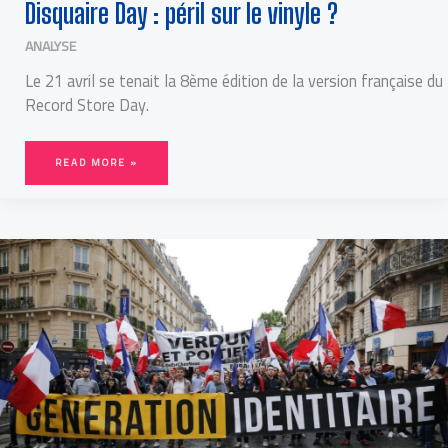
Disquaire Day : péril sur le vinyle ?
ANALYSE
Le 21 avril se tenait la 8ème édition de la version française du
Record Store Day.
READ MORE »
LES
IDENTITAIRES,
EXPERTS
EN
COUP
DE
COM’