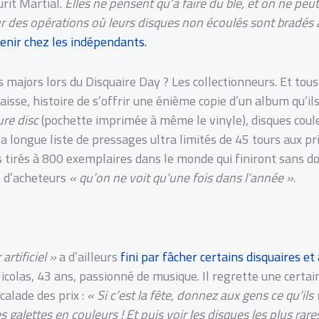
urit Martial.
Elles ne pensent qu’à faire du blé, et on ne peut
ur des opérations où leurs disques non écoulés sont bradés
enir chez les indépendants.
es majors lors du Disquaire Day ? Les collectionneurs. Et tou
caisse, histoire de s’offrir une énième copie d’un album qu’i
ure disc
(pochette imprimée à même le vinyle), disques coul
la longue liste de pressages ultra limités de 45 tours aux prix
s tirés à 800 exemplaires dans le monde qui finiront sans d
s d’acheteurs
« qu’on ne voit qu’une fois dans l’année »
.
artificiel »
a d’ailleurs
fini par fâcher certains disquaires e
colas, 43 ans, passionné de musique. Il regrette une certai
scalade des prix :
« Si c’est la fête, donnez aux gens ce qu’ils 
galettes en couleurs ! Et puis voir les disques les plus rare