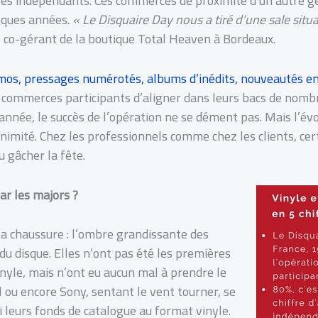
aires indépendants. Ces commerces de proximité d’un autre 
elques années.
« Le Disquaire Day nous a tiré d’une sale situa
l, co-gérant de la boutique Total Heaven à Bordeaux.
omos, pressages numérotés, albums d’inédits, nouveautés 
commerces participants d’aligner dans leurs bacs de nombr
ée, le succès de l’opération ne se dément pas. Mais l’évol
animité. Chez les professionnels comme chez les clients, ce
 gâcher la fête.
r les majors ?
la chaussure : l’ombre grandissante des
 du disque. Elles n’ont pas été les premières
vinyle, mais n’ont eu aucun mal à prendre le
 ou encore Sony, sentant le vent tourner, se
vi leurs fonds de catalogue au format vinyle.