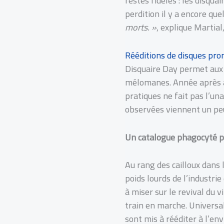
restés fidèles : les disqu
perdition il y a encore qu
morts. »
, explique Martia
Rééditions de disques pr
Disquaire Day permet aux 
mélomanes. Année après ann
pratiques ne fait pas l’un
observées viennent un peu
Un catalogue phagocyté pa
Au rang des cailloux dans 
poids lourds de l’industrie
à miser sur le revival du 
train en marche. Universal
sont mis à rééditer à l’en