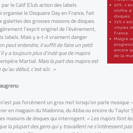
 par le Calif (Club action des labels
i organise le Disquaire Day en France, fait
x galettes des grosses maisons de disques.
égèrement l’esprit originel de l’événement,
s labels. Mais y a-t-il vraiment danger
 peut entendre, il suffit de faire un petit
’il y a toujours plus d’indé que de majors
 tempère Martial.
Mais la part des majors est
qu’au début, c’est sûr. »
 saugrenu
n’est pas forcément un gros mot lorsqu’on parle musique 
ntrer en magasin du Madonna, du Abba ou encore du Taylor S
es maisons de disques qui interrogent.
«
Les majors font leu
que la plupart des gens qui y travaillent ne s’intéressent pas