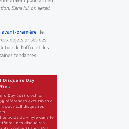
genre étaient pourtant en
tion. Sans lui
, on serait
en avant-première
: le
eux objets prisés des
ution de l’offre et des
rtaines tendances