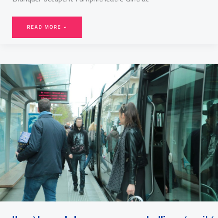
READ MORE »
HARCÈLEMENT
DE
RUE
:
COMMENT
ALLIER
SÉCURITÉ
ET
VILLE
DURABLE
?