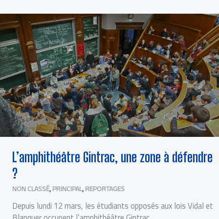
L’AMPHITHÉÂTRE
GINTRAC,
UNE
ZONE
À
DÉFENDRE
?
L’amphithéâtre Gintrac, une zone à défendre
?
NON CLASSÉ
,
PRINCIPAL
,
REPORTAGES
Depuis lundi 12 mars, les étudiants opposés aux lois Vidal et
Blanquer occupent l’amphithéâtre Gintrac