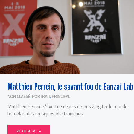
DE
BANZAÏ
LAB
Matthieu Perrein, le savant fou de Banzaï Lab
NON CLASSÉ
,
PORTRAIT
,
PRINCIPAL
Matthieu Perrein s’évertue depuis dix ans à agiter le monde
bordelais des musiques électroniques.
READ MORE »