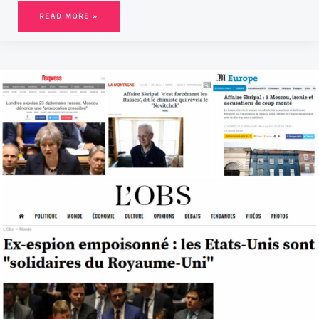
READ MORE »
AFFAIRE
SKRIPAL
:
LA
BATAILLE
DE
L’INFORMATION
FAIT
RAGE