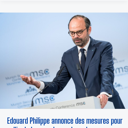
EDOUARD
PHILIPPE
ANNONCE
DES
MESURES
POUR
PALLIER
LA
HAUSSE
DES
CARBURANTS
Edouard Philippe annonce des mesures pour