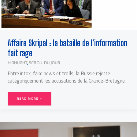
Affaire Skripal : la bataille de l’information
fait rage
HIGHLIGHT
,
SCROLL DU JOUR
Entre intox, fake news et trolls, la Russie rejette
catégoriquement les accusations de la Grande-Bretagne.
READ MORE »
MATTHIEU
PERREIN,
LE
SAVANT
FOU