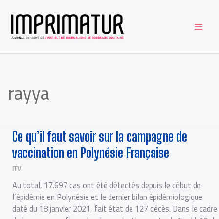
Aller
au
contenu
rayya
CE
Ce qu’il faut savoir sur la campagne de
QU’IL
FAUT
SAVOIR
vaccination en Polynésie Française
SUR
LA
CAMPAGNE
DE
ITV
VACCINATION
EN
POLYNÉSIE
Au total, 17.697 cas ont été détectés depuis le début de
FRANÇAISE
l’épidémie en Polynésie et le dernier bilan épidémiologique
daté du 18 janvier 2021, fait état de 127 décès. Dans le cadre