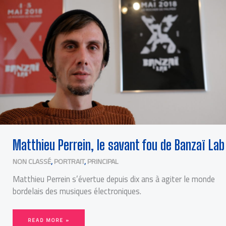
DE
BANZAÏ
LAB
Matthieu Perrein, le savant fou de Banzaï Lab
NON CLASSÉ
,
PORTRAIT
,
PRINCIPAL
Matthieu Perrein s’évertue depuis dix ans à agiter le monde
bordelais des musiques électroniques.
READ MORE »