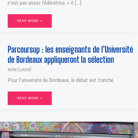
n’est pas assez fédératrice. « Il […]
READ MORE »
PARCOURSUP
Parcoursup : les enseignants de l’Université
:
LES
ENSEIGNANTS
de Bordeaux appliqueront la sélection
DE
L’UNIVERSITÉ
DE
BORDEAUX
NON CLASSÉ
APPLIQUERONT
LA
SÉLECTION
Pour l’université de Bordeaux, le débat est tranché.
READ MORE »
UNE
NOUVELLE
PÉDAGOGIE
ALTERNATIVE
ARRIVE