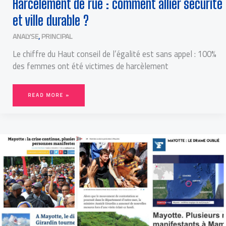
Harcèlement de rue : comment allier sécurité
et ville durable ?
ANALYSE
,
PRINCIPAL
Le chiffre du Haut conseil de l’égalité est sans appel : 100%
des femmes ont été victimes de harcèlement
READ MORE »
MAYOTTE
:
COLÈRE
À
8000
KM