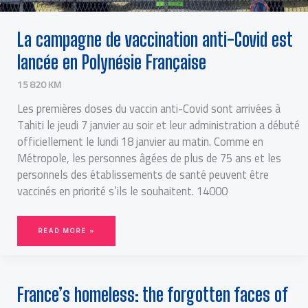
La campagne de vaccination anti-Covid est
lancée en Polynésie Française
15 820 KM
Les premières doses du vaccin anti-Covid sont arrivées à
Tahiti le jeudi 7 janvier au soir et leur administration a débuté
officiellement le lundi 18 janvier au matin. Comme en
Métropole, les personnes âgées de plus de 75 ans et les
personnels des établissements de santé peuvent être
vaccinés en priorité s’ils le souhaitent. 14000
READ MORE »
FRANCE’S
France’s homeless: the forgotten faces of
HOMELESS:
THE
FORGOTTEN