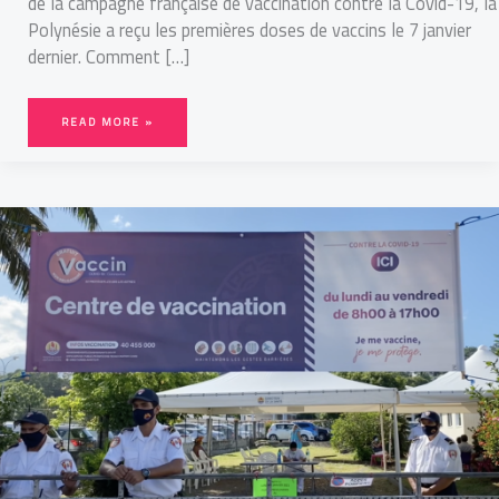
de la campagne française de vaccination contre la Covid-19, la
Polynésie a reçu les premières doses de vaccins le 7 janvier
dernier. Comment […]
READ MORE »
LA
CAMPAGNE
DE
VACCINATION
ANTI-
COVID
EST
LANCÉE
EN
POLYNÉSIE
FRANÇAISE