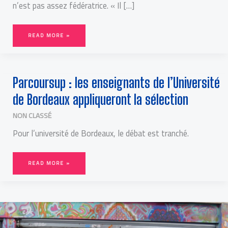
n’est pas assez fédératrice. « Il […]
READ MORE »
PARCOURSUP
Parcoursup : les enseignants de l’Université
:
LES
ENSEIGNANTS
de Bordeaux appliqueront la sélection
DE
L’UNIVERSITÉ
DE
BORDEAUX
NON CLASSÉ
APPLIQUERONT
LA
SÉLECTION
Pour l’université de Bordeaux, le débat est tranché.
READ MORE »
UNE
NOUVELLE
PÉDAGOGIE
ALTERNATIVE
ARRIVE