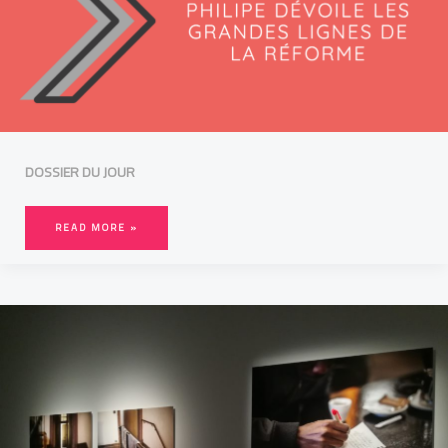
DOSSIER DU JOUR
READ MORE »
LEILA
SADEL,
L’INTIMITÉ
DU
MIGRANT
À
TRAVERS
L’OBJET