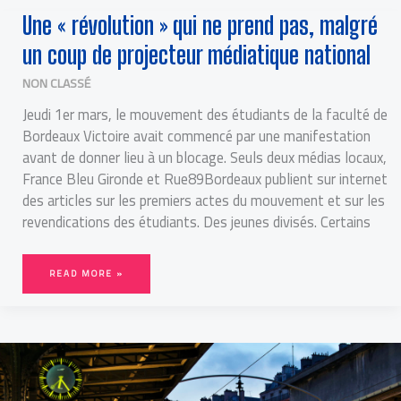
UNE
Une « révolution » qui ne prend pas, malgré
« RÉVOLUTION »
QUI
NE
un coup de projecteur médiatique national
PREND
PAS,
MALGRÉ
UN
NON CLASSÉ
COUP
DE
PROJECTEUR
Jeudi 1er mars, le mouvement des étudiants de la faculté de
MÉDIATIQUE
NATIONAL
Bordeaux Victoire avait commencé par une manifestation
avant de donner lieu à un blocage. Seuls deux médias locaux,
France Bleu Gironde et Rue89Bordeaux publient sur internet
des articles sur les premiers actes du mouvement et sur les
revendications des étudiants. Des jeunes divisés. Certains
READ MORE »
RÉFORME
DE
LA
SNCF
:
UNE
PRESSE