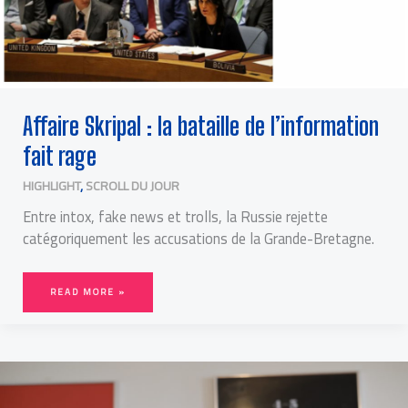
Affaire Skripal : la bataille de l’information
fait rage
HIGHLIGHT
,
SCROLL DU JOUR
Entre intox, fake news et trolls, la Russie rejette
catégoriquement les accusations de la Grande-Bretagne.
READ MORE »
MATTHIEU
PERREIN,
LE
SAVANT
FOU