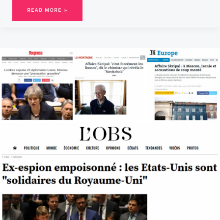
READ MORE »
AFFAIRE
SKRIPAL
:
LA
BATAILLE
DE
L’INFORMATION
FAIT
RAGE