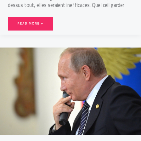
dessus tout, elles seraient inefficaces. Quel œil garder
READ MORE »
SUPRÉMATIE
NUCLÉAIRE,
LE
SPRINT
RUSSE