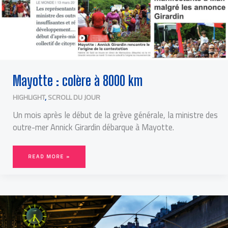
Mayotte : colère à 8000 km
HIGHLIGHT
,
SCROLL DU JOUR
Un mois après le début de la grève générale, la ministre des
outre-mer Annick Girardin débarque à Mayotte.
READ MORE »
RÉFORME
DE
LA
SNCF
:
UNE
PRESSE