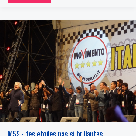
M5S
:
DES
ÉTOILES
PAS
SI
BRILLANTES
M5S : des étoiles pas si brillantes