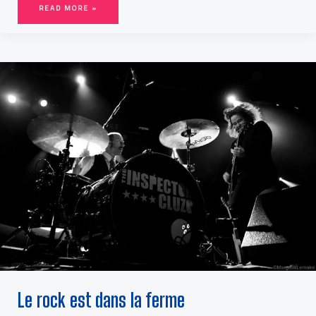
READ MORE »
LE
ROCK
EST
DANS
LA
FERME
Le rock est dans la ferme