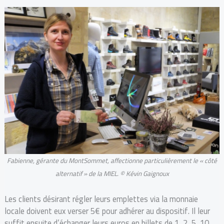
Fabienne, gérante du MontSommet, affectionne particulièrement le « côté
alternatif » de la MIEL. © Kévin Gaignoux
Les clients désirant régler leurs emplettes via la monnaie
locale doivent eux verser 5€ pour adhérer au dispositif. Il leur
suffit ensuite d’échanger leurs euros en billets de 1, 2, 5, 10,