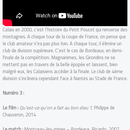
Calais en 2000, c’est l’histoire du Petit Poucet qui renverse des
montagnes. A chaque tour de la coupe de France, on pense que
le club amateur n’ira pas plus loin. A chaque tour, il élimine un
club de division supérieure. C’est le cas de Bordeaux, en demi-
finale de la compétition. Magnanimes, les Girondins ne se
mettent pas en travers de la belle épopée et laissent, bien
malgré eux, les Calaisiens accéder à la finale. Le club de 4ème
division s’inclinera cependant face à Nantes au Stade de France.
Numéro 3 :
Le film :
Qu’est-ce qu’on a fait au bon dieu ?
, Philippe de
Chauveron, 2014
Le match :
Montceau-les-mines – Bordeaux, Ricardo, 2007