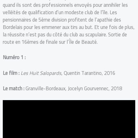
quand ils sont des professionnels envoyés pour annihiler les
velléités de qualification d’un modeste club de l’île. Les
pensionnaires de 5ème division profitent de l’apathie des
Bordelais pour les emmener aux tirs au but. Et une fois de plus,
la réussite n’est pas du côté du club au scapulaire. Sortie de
route en 16èmes de finale sur l’Île de Beauté.
Numéro 1 :
Le film :
Les Huit Salopards
, Quentin Tarantino, 2016
Le match :
Granville-Bordeaux, Jocelyn Gourvennec, 2018