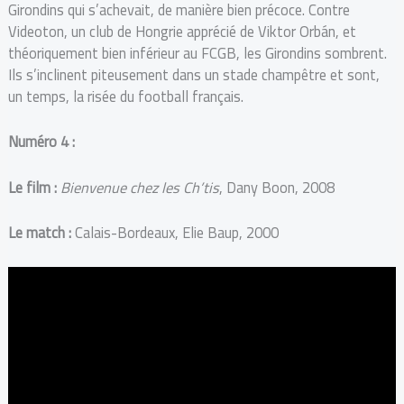
Girondins qui s’achevait, de manière bien précoce. Contre
Videoton, un club de Hongrie apprécié de Viktor Orbán, et
théoriquement bien inférieur au FCGB, les Girondins sombrent.
Ils s’inclinent piteusement dans un stade champêtre et sont,
un temps, la risée du football français.
Numéro 4 :
Le film :
Bienvenue chez les Ch’tis
, Dany Boon, 2008
Le match :
Calais-Bordeaux, Elie Baup, 2000