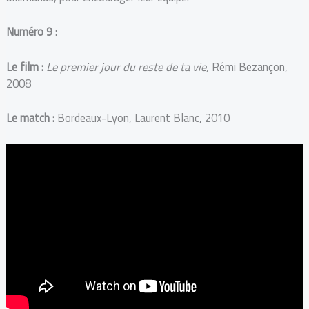
Numéro 9 :
Le film :
Le premier jour du reste de ta vie,
Rémi Bezançon,
2008
Le match :
Bordeaux-Lyon, Laurent Blanc, 2010