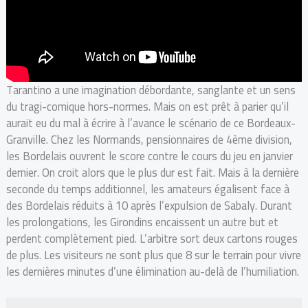
Tarantino a une imagination débordante, sanglante et un sens
du tragi-comique hors-normes. Mais on est prêt à parier qu’il
aurait eu du mal à écrire à l’avance le scénario de ce Bordeaux-
Granville. Chez les Normands, pensionnaires de 4ème division,
les Bordelais ouvrent le score contre le cours du jeu en janvier
dernier. On croit alors que le plus dur est fait. Mais à la dernière
seconde du temps additionnel, les amateurs égalisent face à
des Bordelais réduits à 10 après l’expulsion de Sabaly. Durant
les prolongations, les Girondins encaissent un autre but et
perdent complètement pied. L’arbitre sort deux cartons rouges
de plus. Les visiteurs ne sont plus que 8 sur le terrain pour vivre
les dernières minutes d’une élimination au-delà de l’humiliation.