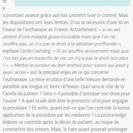
nc
e
a pourtant avancé grâce aux lois Leonetti (voir ci-contre). Mais
les dispositions ont leurs limites. D’où la nécessité d’une loi en
faveur de l’euthanasie en France. Actuellement
« si on est
atteint d’une maladie grave incurable mais que l’on ne
souffre pas, on n’a pas le droit à la sédation profhonde »,
explique Cécile Castaing.
« Si on souffre atrocement mais que
l’on est pas en toute fin de vie, on n’y a pas le droit non plus
! ».
« Mettre le curseur au bon endroit pour savoir qui peut y
avoir accès
» est le principal enjeu en ce qui concerne
l’euthanasie. La mise en place d’une telle mesure demande en
parallèle une longue et lente réflexion. Quel sera le rôle de la
famille du patient ? Sera-t-il possible d’anticiper son choix pour
l’avenir ? A quel stade doit être le pronostic vital pour engager
la procédure ? Et enfin, quand est-ce que l’on contrôle la bonne
application de la procédure par les médecins ? La justice belge
élabore ce contrôle après le décès du patient, au risque de
commettre des erreurs. Mais, le faire avant pourrait prolonger