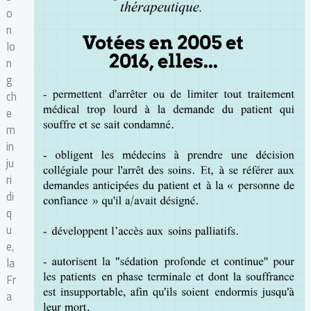
o
n
lo
n
g
ch
e
m
in
ju
ri
di
q
u
e,
la
Fr
a