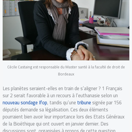
Cécile Castaing est responsable du Master santé à la faculté de droit de
Bordeaux
Les planètes seraient-elles en train de s’aligner ? 1 Français
sur 2 serait favorable à un recours à l’euthanasie selon un
nouveau sondage Ifop
, tandis qu’une
tribune
signée par 156
députés demande sa légalisation. Ces deux éléments
pourraient bien avoir leur importance lors des Etats Généraux
de la Bioéthique qui ont ouvert en janvier dernier. Des
discussions sont organisées à propos de cette question