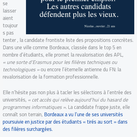
se
laisser
aient
toujour
s pas
tenter , la candidate frontiste liste des propositions concrètes.
Dans une ville comme Bordeaux, classée dans le top 5 en
nombre d’étudiants, elle promet la revalorisation des APL,
« une sorte d’Erasmus pour les filières techniques ou
technologiques »
ou encore l’éternelle antienne du FN: la
revalorisation de la formation professionnelle.
Elle n’hésite pas non plus à tacler les sélections à l’entrée des
universités,
« cet accès qui relève aujourd’hui du hasard de
programmes informatiques »
. La candidate frappe juste, elle
connaît son terrain,
Bordeaux a vu l’une de ses universités
poursuivie en justice par des étudiants « tirés au sort » dans
des filières surchargées.