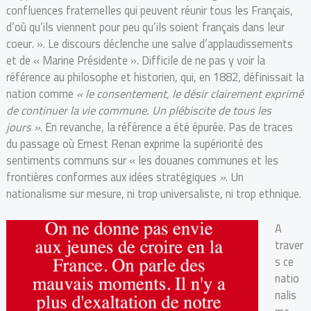
confluences fraternelles qui peuvent réunir tous les Français,
d’où qu’ils viennent pour peu qu’ils soient français dans leur
coeur. ». Le discours déclenche une salve d’applaudissements
et de « Marine Présidente ». Difficile de ne pas y voir la
référence au philosophe et historien, qui, en 1882, définissait la
nation comme
« le consentement, le désir clairement exprimé
de continuer la vie commune. Un plébiscite de tous les
jours »
. En revanche, la référence a été épurée. Pas de traces
du passage où Ernest Renan exprime la supériorité des
sentiments communs sur « les douanes communes et les
frontières conformes aux idées stratégiques
»
. Un
nationalisme sur mesure, ni trop universaliste, ni trop ethnique.
A
traver
s ce
natio
nalis