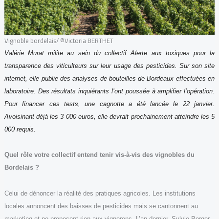
Vignoble bordelais/ ©Victoria BERTHET
Valérie Murat milite au sein du collectif
Alerte aux toxiques
pour la
transparence
des viticulteurs sur leur usage des pesticides
.
Sur son site
internet, e
lle
publie des
analyses
de bouteilles
de Bordeaux effectuées en
laboratoire
. Des résultats inquiétants l’ont poussée à amplifier l’opération.
Pour financer ces tests, un
e cagnotte
a été lancée
le 22 janvier.
A
voisin
ant
déjà les 3 000 euros,
elle
devrait prochainement atteindre les 5
000 r
equis.
Quel
rôle
votre collectif
entend tenir
vis-à-vis des vignobles d
u
Bordelais
?
Celui de d
énoncer la réalité des pratiques
agricoles
.
Les institutions
locales
annonc
ent
des
baisses de pesticides
mais se cantonnent au
marketing
et ne proposent rien aux vignerons
. L’an dernier, Sylvie Berger,