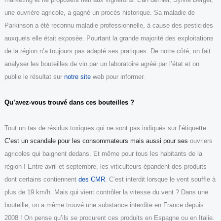
une
ouvrière agricole, a gagné
u
n procès
historique
.
Sa maladie de
Parkinson
a été reconnu
maladie professionnelle,
à cause des pesticides
auxquels elle était exposée
.
Pourtant l
a grande majorité des
exploitation
s
de la région
n’a to
ujours pas
adapt
é
se
s pratiques.
De notre côté, o
n
fai
t
analyser les bouteilles
de vin
par un laboratoire agré
é
par l’état et
on
publi
e
le résultat sur
notre site
web
pour informer
.
Qu’
avez-vous trouvé dans ces bouteilles ?
Tout un tas de résidus toxiques qui ne sont pas indiqués sur l’étiquette.
C’est un scandale pour les consommateurs mais aussi pour
se
s
ouvriers
agricoles qui baignent dedans. Et même pour tous les habitants de la
région ! Entre avril et septembre, les viticulteurs épandent des produits
dont certains contiennent
des CMR
. C’est interdit lorsque le vent souffle à
plus de 19 km/h. Mais qui vient contrôler la vitesse du vent ? Dans une
bouteille, on a même trouvé une substance interdite en France depuis
2008 ! On pense qu’ils se procurent ces produits en Espagne ou en Italie.