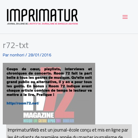
Aller
au
contenu
r72-txt
Par
nonhori
/
28/01/2016
ImprimaturWeb est un journal-école conçu et mis en ligne par
les étudiants de première année du master journalisme de