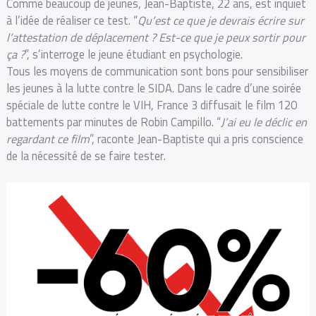
Comme beaucoup de jeunes, Jean-Baptiste, 22 ans, est inquiet
à l’idée de réaliser ce test. “
Qu’est ce que je devrais écrire sur
l’attestation de déplacement ? Est-ce que je peux sortir pour
ça ?
”, s’interroge le jeune étudiant en psychologie.
Tous les moyens de communication sont bons pour sensibiliser
les jeunes à la lutte contre le SIDA. Dans le cadre d’une soirée
spéciale de lutte contre le VIH, France 3 diffusait le film 120
battements par minutes de Robin Campillo. “
J’ai eu le déclic en
regardant ce film
”, raconte Jean-Baptiste qui a pris conscience
de la nécessité de se faire tester.