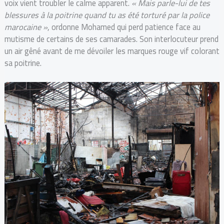
voix vient troubler le calme apparent.
« Mais parle-lui de tes
blessures à la poitrine quand tu as été torturé par la police
marocaine »
, ordonne Mohamed qui perd patience face au
mutisme de certains de ses camarades. Son interlocuteur prend
un air gêné avant de me dévoiler les marques rouge vif colorant
sa poitrine.