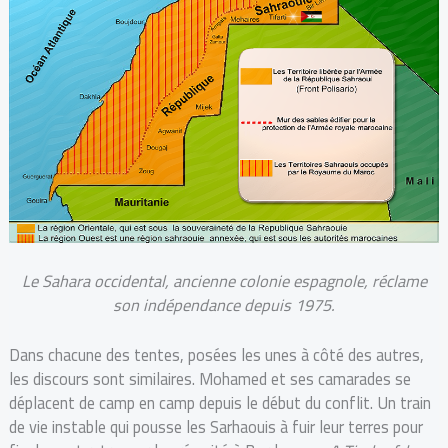
Le Sahara occidental, ancienne colonie espagnole, réclame
son indépendance depuis 1975.
Dans chacune des tentes, posées les unes à côté des autres,
les discours sont similaires. Mohamed et ses camarades se
déplacent de camp en camp depuis le début du conflit. Un train
de vie instable qui pousse les Sarhaouis à fuir leur terres pour