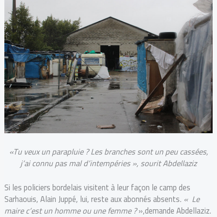
«Tu veux un parapluie ? Les branches sont un peu cassées,
j’ai connu pas mal d’intempéries », sourit Abdellaziz
Si les policiers bordelais visitent à leur façon le camp des
Sarhaouis, Alain Juppé, lui, reste aux abonnés absents
. « Le
maire c’est un homme ou une femme ?
»,demande Abdellaziz.