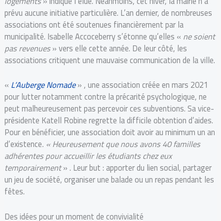
logements
» indique l’élue. Néanmoins, cet hiver, la mairie n’a
prévu aucune initiative particulière. L’an dernier, de nombreuses
associations ont été soutenues financièrement par la
municipalité. Isabelle Accoceberry s’étonne qu’elles «
ne soient
pas revenues
» vers elle cette année. De leur côté, les
associations critiquent une mauvaise communication de la ville.
«
L’Auberge Nomade
» , une association créée en mars 2021
pour lutter notamment contre la précarité psychologique, ne
peut malheureusement pas percevoir ces subventions. Sa vice-
présidente Katell Robine regrette la difficile obtention d’aides.
Pour en bénéficier, une association doit avoir au minimum un an
d’existence
. « Heureusement que nous avons 40 familles
adhérentes pour accueillir les étudiants chez eux
temporairement
» . Leur but : apporter du lien social, partager
un jeu de société, organiser une balade ou un repas pendant les
fêtes.
Des idées pour un moment de convivialité