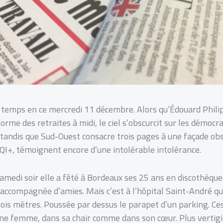
 temps en ce mercredi 11 décembre. Alors qu’Édouard Philipp
orme des retraites à midi, le ciel s’obscurcit sur les démocr
 tandis que Sud-Ouest consacre trois pages à une façade obs
QI+, témoignent encore d’une intolérable intolérance.
edi soir elle a fêté à Bordeaux ses 25 ans en discothèque. 
 accompagnée d’amies. Mais c’est à l’hôpital Saint-André qu
 trois mètres. Poussée par dessus le parapet d’un parking. Ce
jeune femme, dans sa chair comme dans son cœur. Plus vertig