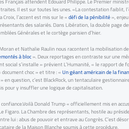
les Français attendent Édouard Philippe. Le Premier ministre 
raites. Il est sur toutes les unes. «La contestation faiblit, l
a Croix, l’accent est mis sur le «
défi de la pénibilité
», enjeu 
présentants des salariés. Dans Libération, la double page de
blées Générales et le cortège parisien d’hier.
 Moran et Nathalie Raulin nous racontent la mobilisation de
emontés à bloc
». Deux reportages en contraste sur une même
social s’installe » prévient L’Humanité, « le rapport de fo
« document choc » et titre : «
Un géant américain de la financ
» en question, c’est BlackRock, un tentaculaire gestionnaire
 pour y insuffler une logique de capitalisation.
la confiance.Voilà Donald Trump « officiellement mis en accus
Le Figaro. La Chambre des représentants, hostile au présid
tre lui : abus de pouvoir et entrave au Congrès. C’est désor
cataire de la Maison Blanche soumis à cette procédure.