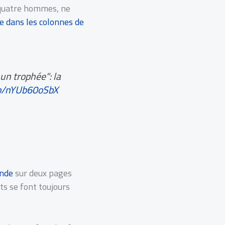
 quatre hommes, ne
re dans les colonnes de
 un trophée": la
co/nYUb60oSbX
onde
sur deux pages
ts se font toujours