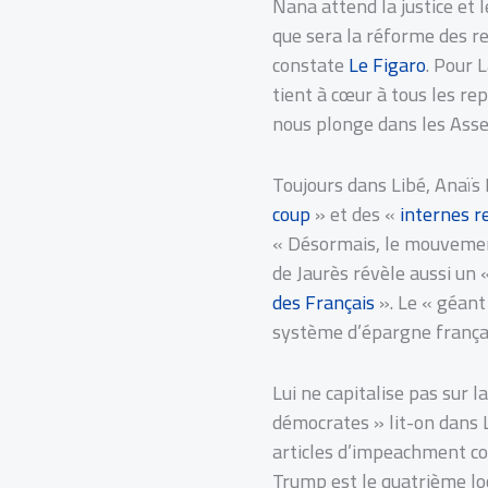
Nana attend la justice et 
que sera la réforme des ret
constate
Le Figaro
. Pour L
tient à cœur à tous les re
nous plonge dans les Assem
Toujours dans Libé, Anaïs
coup
» et des «
internes r
« Désormais, le mouvement 
de Jaurès révèle aussi un 
des Français
». Le « géant 
système d’épargne français
Lui ne capitalise pas sur 
démocrates » lit-on dans 
articles d’impeachment con
Trump est le quatrième lo