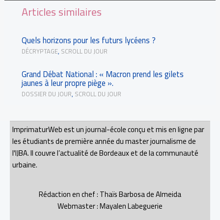
Articles similaires
Quels horizons pour les futurs lycéens ?
DÉCRYPTAGE
,
SCROLL DU JOUR
Grand Débat National : « Macron prend les gilets
jaunes à leur propre piège ».
DOSSIER DU JOUR
,
SCROLL DU JOUR
ImprimaturWeb est un journal-école conçu et mis en ligne par
les étudiants de première année du master journalisme de
l'IJBA. Il couvre l’actualité de Bordeaux et de la communauté
urbaine.
Rédaction en chef : Thaïs Barbosa de Almeida
Webmaster : Mayalen Labeguerie