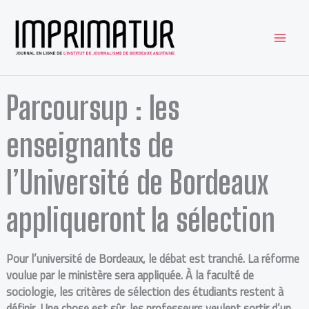
Aller
au
contenu
Parcoursup : les
enseignants de
l’Université de Bordeaux
appliqueront la sélection
Pour l’université de Bordeaux, le débat est tranché.
La réforme
voulue par le ministère sera appliquée. À la faculté de
sociologie, les critères de sélection des étudiants restent à
définir. Une chose est sûr, les professeurs veulent sortir d’un