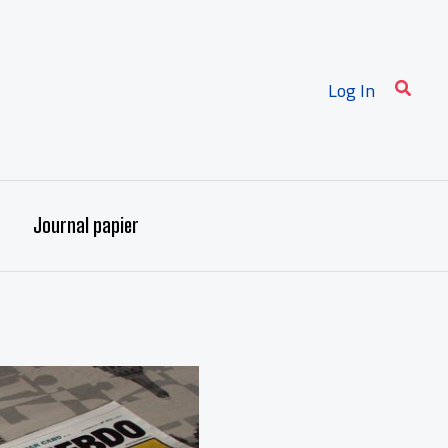
Recher
Log In
Journal papier