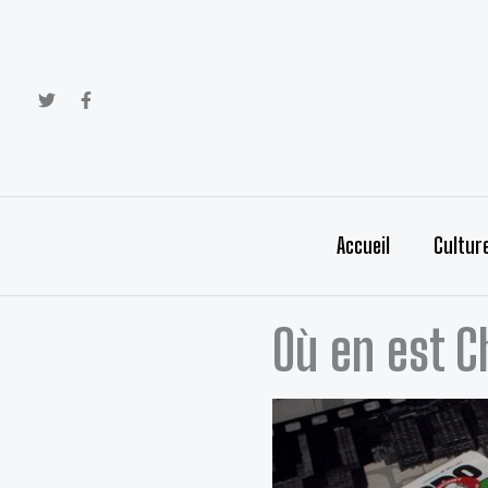
Aller
au
contenu
Accueil
Cultur
Où en est C