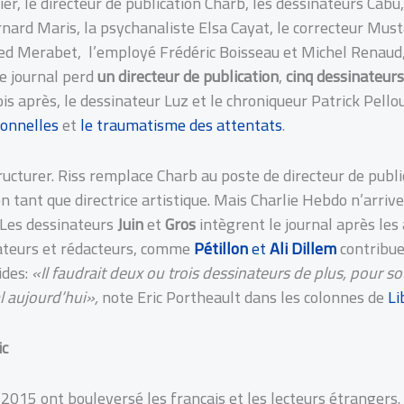
ier, le directeur de publication Charb, les dessinateurs Cabu
nard Maris, la psychanaliste Elsa Cayat, le correcteur Must
d Merabet, l’employé Frédéric Boisseau et Michel Renaud, i
Le journal perd
un directeur de publication
,
cinq dessinateur
 après, le dessinateur Luz et le chroniqueur Patrick Pelloux
sonnelles
et
le traumatisme des attentats
.
ructurer. Riss remplace Charb au poste de directeur de publi
 tant que directrice artistique. Mais Charlie Hebdo n’arrive
 Les dessinateurs
Juin
et
Gros
intègrent le journal après le
nateurs et rédacteurs, comme
Pétillon
et
Ali Dillem
contribue
ides:
«Il faudrait deux ou trois dessinateurs de plus, pour so
l aujourd’hui»,
note Eric Portheault dans les colonnes de
Li
ic
 2015 ont bouleversé les français et les lecteurs étrangers. 