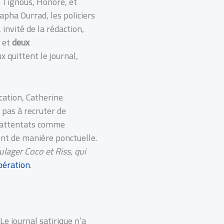
, Tignous, Honoré, et
apha Ourrad, les policiers
nvité de la rédaction,
s
et
deux
 quittent le journal,
cation, Catherine
 pas à recruter de
s attentats comme
nt de manière ponctuelle.
ulager Coco et Riss, qui
bération
.
Le journal satirique n’a