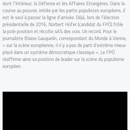
dont l’Intérieur, la Défense et les Affaires Etrangères. Dans la
course au pouvoir, initiée par les partis populistes européens, il
est le seul à passer la ligne d’arrivée. Déjà, lors de l’élection
présidentielle de 2016, Norbert Höfer (candidat du FPÖ) frôle
la pole position et récolte 46% des voix. Un record. Pour le
journaliste Blaise Gauquelin, correspondant du Monde à Vienne,
« sur la scène européenne, il n’y a pas de parti d’extrême mieux
placé dans un système démocratique classique ». Le FPÖ
réaffirme ainsi sa position de leader sur la scène du populisme
européen.