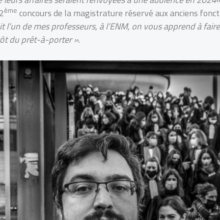
ème
 2
concours de la magistrature réservé aux anciens fonct
 l’un de mes professeurs, à l’ENM, on vous apprend à faire
tôt du prêt-à-porter »
.