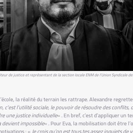
teur de justice et représentant de la section locale ENM de l’Union Syndicale de
l’école, la réalité du terrain les rattrape. Alexandre regrette
, c’est l’utilité sociale, le pouvoir de résoudre des conflits,
e une justice individuelle
« . En bref, c’est d’appliquer un t
a devient impossible
« . Pour Eva, la mobilisation doit être l
otivations : «
Je crois qu’on est tous.tes assez inquiets de 