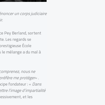
énoncer un corps judiciaire
r.
ace Pey Berland, sortent
ite. Les regards se
prestigieuse École
s le mélange a du mal à
comprenez, nous ne
 préfère me protéger
« .
cipe fondateur : «
Dans
tre l’image d’impartialité
ressivement, et les