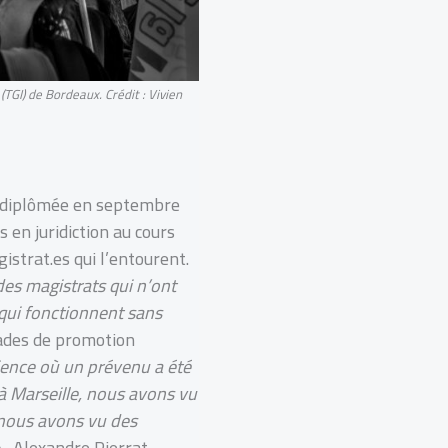
 (TGI) de Bordeaux.
Crédit : Vivien
a diplômée en septembre
s en juridiction au cours
gistrat.es qui l’entourent.
des magistrats qui n’ont
 qui fonctionnent sans
rades de promotion
ience où un prévenu a été
 Marseille, nous avons vu
, nous avons vu des
 . Alexandre Pierrat,