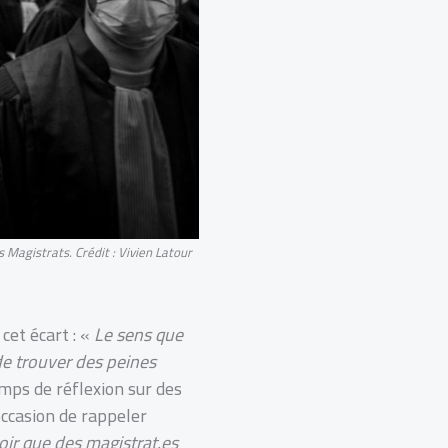
s Magistrats.
Crédit : Vivien Latour
 cet écart : «
Le sens que
 de trouver des peines
emps de réflexion sur des
’occasion de rappeler
voir que des magistrat.es