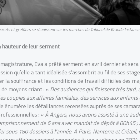
vocats et greffiers se réunissent sur les marches du Tribunal de Grande Instance
a hauteur de leur serment
magistrature, Eva a prêté serment en avril dernier et ser
ssion qu’elle a tant idéalisée s’assombrit au fil de ses stage
r la souffrance et les conditions de travail difficiles des ma
 de moyens criant : «
Des audiences qui finissent très tard, 
es couples aux affaires familiales, des services aux enfants
Julie énumère les défaillances recensées auprès de ses cama
rofessionnelles : «
À Angers, nous avons assisté à une aud
mprisonnement de 6 ans avec mandat de dépôt à 00h45 ; à
ler sous 180 dossiers à l’année. A Paris, Nanterre et Créteil
que leurs affaires seraient renvoyées à une audience en 2024
«