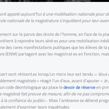
 ont appelé aujourd’hui à une mobilisation nationale pour d
cole nationale de la magistrature s’inquiètent pour leur aveni
dement sur le parvis des droits de l’homme, en face de la pl
prêtent à rejoindre leurs aîné·es pour une mobilisation inéd
 une des rares manifestations publiques que les élèves de la 
ure (ENM) partagent avec les magistrat·es en fonction, mai
part sont réticent.es lorsqu’un micro leur est tendu. «
Vous 
blement magistrats
» réagit l’un d’eux, avant d’ajouter «
Je
’un code déontologique qui place le
devoir de réserve
en prin
e magistrat fait preuve de mesure, afin de ne pas compromet
 à la confiance du public
« . Mais l’ambiance se détend prog
nalement d’exprimer leurs inquiétudes.