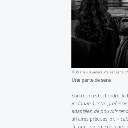
À 30 ans Alexandre Pierrat est audi
Une perte de sens
Sorti.es du strict cadre de 
je donne à cette profession
adaptées, de pouvoir rendr
affaires précises, or, «
cel
l’essence même de leurs m