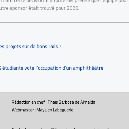
nant cette décision. Il a toutefois précisé que l’équipe pour
utre sponsor était trouvé pour 2020.
s projets sur de bons rails ?
AG étudiante vote l’occupation d’un amphithéâtre
Rédaction en chef : Thaïs Barbosa de Almeida
Webmaster : Mayalen Labeguerie