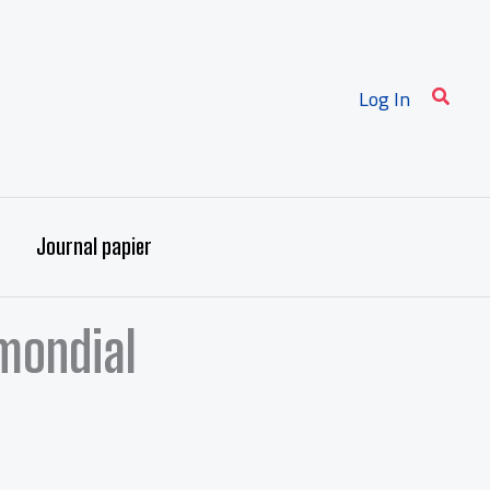
Recher
Log In
Journal papier
 mondial