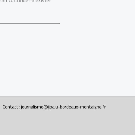
rait continuer à exister
Contact : journalisme@ijba.u-bordeaux-montaigne.fr