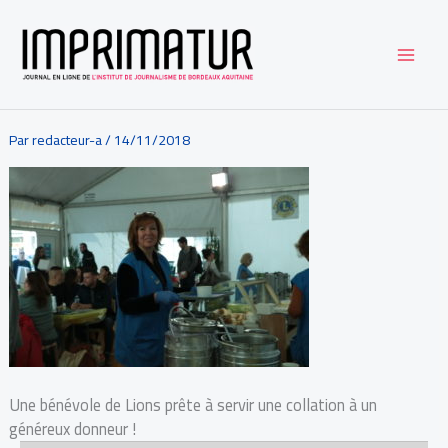
Aller
au
contenu
Par
redacteur-a
/
14/11/2018
Une bénévole de Lions prête à servir une collation à un
généreux donneur !