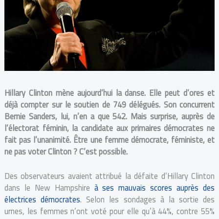
Hillary Clinton mène aujourd’hui la danse. Elle peut d’ores et
déjà compter sur le soutien de 749 délégués.
Son concurrent
Bernie Sanders, lui, n’en a que 542. Mais surprise, auprès de
l’électorat féminin,
la candidate aux primaires démocrates ne
fait pas l’unanimité. Être une femme démocrate, féministe, et
ne pas voter Clinton ? C’est possible.
Des observateurs avaient attribué la défaite d’Hillary Clinton
dans le New Hampshire
à ses mauvais scores auprès des
électrices démocrates
. Selon les sondages à la sortie des
urnes, les femmes n’ont voté pour elle qu’à 44%, contre 55%