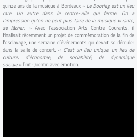
quinze ans de la musique à Bordeaux
« Le Bootleg est un lieu
rare. Un autre dans le centre-ville qui ferme. On a
l’impression qu’on ne peut plus faire de la musique vivante,
se lâcher. »
Avec l’association Arts Contre Courants, il
finalisait récemment un projet de commémoration de la fin de
l’esclavage, une semaine d’événements qui devait se dérouler
dans la salle de concert. «
C’est un lieu unique, un lieu de
culture, d’économie, de sociabilité, de dynamique
sociale »
finit Quentin avec émotion.