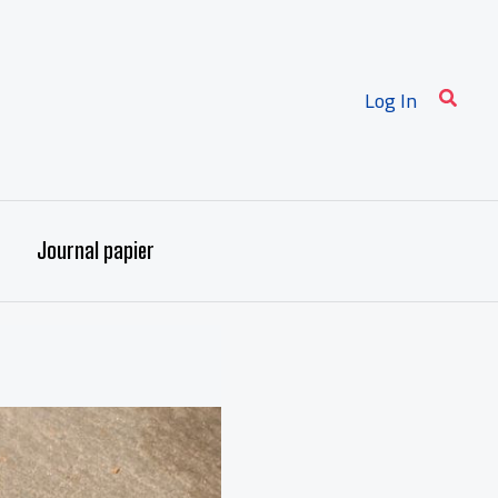
Recher
Log In
Journal papier