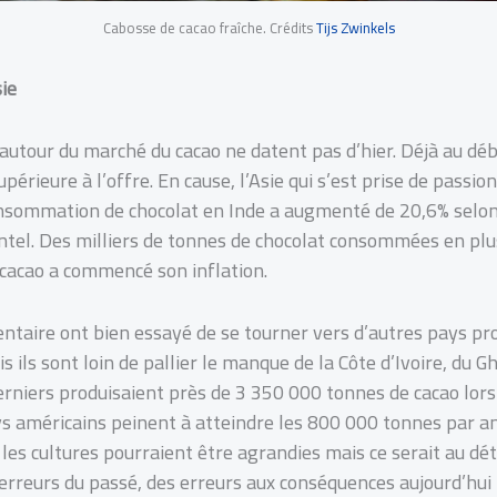
Cabosse de cacao fraîche. Crédits
Tijs Zwinkels
ie
 autour du marché du cacao ne datent pas d’hier. Déjà au dé
ieure à l’offre. En cause, l’Asie qui s’est prise de passion 
onsommation de chocolat en Inde a augmenté de 20,6% selo
tel. Des milliers de tonnes de chocolat consommées en plus
u cacao a commencé son inflation.
entaire ont bien essayé de se tourner vers d’autres pays 
is ils sont loin de pallier le manque de la Côte d’Ivoire, du 
derniers produisaient près de 3 350 000 tonnes de cacao lors 
s américains peinent à atteindre les 800 000 tonnes par an 
, les cultures pourraient être agrandies mais ce serait au dé
 erreurs du passé, des erreurs aux conséquences aujourd’hui