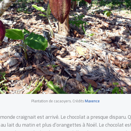
Plantation de cacaoyers. Crédits
Maxence
monde craignait est arrivé. Le chocolat a presque disparu. 
t au lait du matin et plus d’orangettes à Noël. Le chocolat e