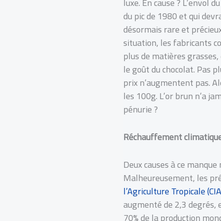
luxe. En cause ? L’envol du
du pic de 1980 et qui devr
désormais rare et précieux
situation, les fabricants
plus de matières grasses, 
le goût du chocolat. Pas p
prix n’augmentent pas. Al
les 100g. L’or brun n’a ja
pénurie ?
Réchauffement climatique
Deux causes à ce manque m
Malheureusement, les prédi
l’Agriculture Tropicale (CI
augmenté de 2,3 degrés, en
70% de la production mond