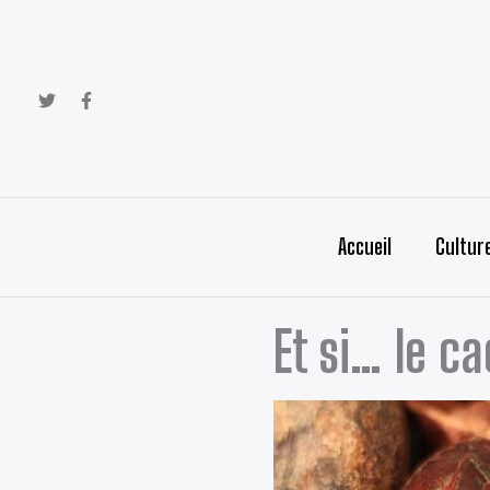
Aller
au
contenu
Accueil
Cultur
Et si… le c