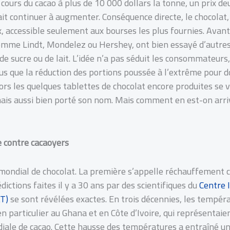
 cours du cacao à plus de 10 000 dollars la tonne, un prix deu
ait continuer à augmenter. Conséquence directe, le chocolat, 
, accessible seulement aux bourses les plus fournies. Avant 
 comme Lindt, Mondelez ou Hershey, ont bien essayé d’autre
de sucre ou de lait. L’idée n’a pas séduit les consommateurs,
lus que la réduction des portions poussée à l’extrême pour 
ors les quelques tablettes de chocolat encore produites se 
mais aussi bien porté son nom. Mais comment en est-on arriv
 contre cacaoyers
ondial de chocolat. La première s’appelle réchauffement c
ctions faites il y a 30 ans par des scientifiques du
Centre 
AT)
se sont révélées exactes. En trois décennies, les tempé
 particulier au Ghana et en Côte d’Ivoire, qui représentaien
iale de cacao. Cette hausse des températures a entraîné u