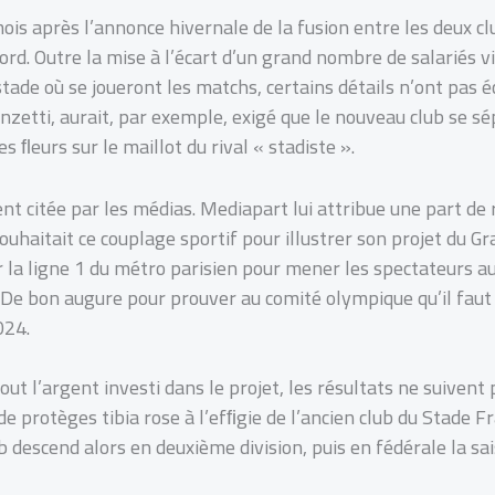
is après l’annonce hivernale de la fusion entre les deux clu
cord. Outre la mise à l’écart d’un grand nombre de salariés 
 stade où se joueront les matchs, certains détails n’ont pas 
enzetti, aurait, par exemple, exigé que le nouveau club se sé
s ﬂeurs sur le maillot du rival « stadiste ».
t citée par les médias. Mediapart lui attribue une part de 
ouhaitait ce couplage sportif pour illustrer son projet du Gr
la ligne 1 du métro parisien pour mener les spectateurs au 
. De bon augure pour prouver au comité olympique qu’il faut
024.
ut l’argent investi dans le projet, les résultats ne suivent
e protèges tibia rose à l’efﬁgie de l’ancien club du Stade F
ub descend alors en deuxième division, puis en fédérale la sa