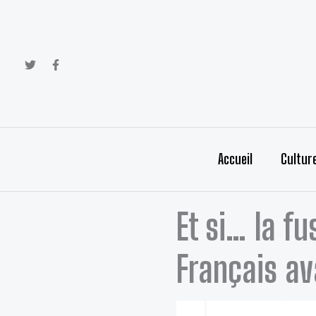
Aller
au
contenu
Accueil
Cultur
Et si… la fu
Français av