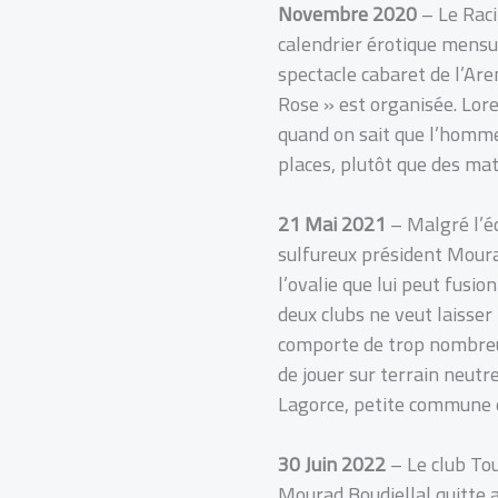
Novembre 2020
– Le Raci
calendrier érotique mensu
spectacle cabaret de l’Ar
Rose » est organisée. Lore
quand on sait que l’homme
places, plutôt que des ma
21 Mai 2021
– Malgré l’éc
sulfureux président Moura
l’ovalie que lui peut fusi
deux clubs ne veut laisser 
comporte de trop nombreux
de jouer sur terrain neutre
Lagorce, petite commune 
30 Juin 2022
– Le club Tou
Mourad Boudjellal quitte a