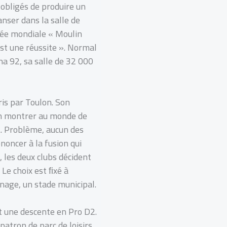
 obligés de produire un
nser dans la salle de
née mondiale « Moulin
est une réussite ». Normal
a 92, sa salle de 32 000
ris par Toulon. Son
ien montrer au monde de
nt. Problème, aucun des
noncer à la fusion qui
les deux clubs décident
 Le choix est ﬁxé à
age, un stade municipal.
t une descente en Pro D2.
atron de parc de loisirs