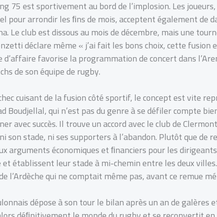
ng 75 est sportivement au bord de l’implosion. Les joueurs,
el pour arrondir les ﬁns de mois, acceptent également de da
ena. Le club est dissous au mois de décembre, mais une tour
nzetti déclare même « j’ai fait les bons choix, cette fusion 
 d’affaire favorise la programmation de concert dans l’Aren
tchs de son équipe de rugby.
hec cuisant de la fusion côté sportif, le concept est vite rep
d Boudjellal, qui n’est pas du genre à se défiler compte b
onner avec succès. Il trouve un accord avec le club de Clermo
ni son stade, ni ses supporters à l’abandon. Plutôt que de re
 arguments économiques et ﬁnanciers pour les dirigeants, 
 et établissent leur stade à mi-chemin entre les deux villes.
de l’Ardèche qui ne comptait même pas, avant ce remue mén
lonnais dépose à son tour le bilan après un an de galères e
lors déﬁnitivement le monde du rugby et se reconvertit en p