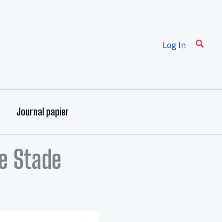
Recher
Log In
Journal papier
le Stade