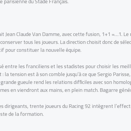
e parisienne du Stade Français.
t Jean Claude Van Damme, avec cette fusion, 1+1 =…1. Le
onserver tous les joueurs. La direction choisit donc de séle
f pour constituer la nouvelle équipe.
 entre les franciliens et les stadistes pour choisir les mei
: la tension est à son comble jusqu’à ce que Sergio Parisse,
 grande gueule rend les relations difﬁciles avec son homolo
es en viendront aux mains, en plein match. Bagarre généra
 dirigeants, trente joueurs du Racing 92 intègrent l’effectif
ste de la formation.