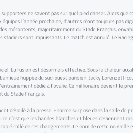
s supporters ne savent pas sur quel pied danser. Alors que c
x équipes l’année prochaine, d’autres n’ont toujours pas di
des mécontents, majoritairement du Stade Français, envahis
s stadiers sont impuissants. Le match est annulé. Le Racing
iciel. La fusion est désormais effective. Sous la chaleur acc
 banlieue huppée du sud-ouest parisien, Jacky Lorenzetti c
’entraînement dédié à l’ovalie. Ce millionaire devient le pre
et du Stade Français.
ent dévoilé à la presse. Enorme surprise dans la salle de pr
i ce n’est que les bandes blanches et bleues deviennent ro
n copié collé de ces changements. Le nom de cette nouvelle e