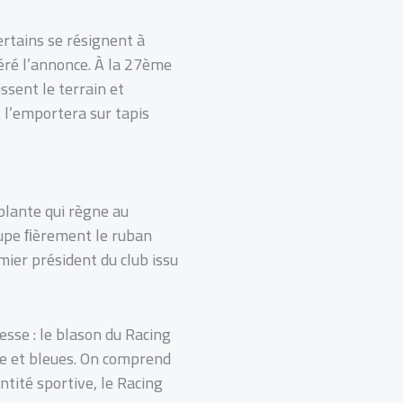
ertains se résignent à
géré l’annonce. À la 27ème
sent le terrain et
 l’emportera sur tapis
ablante qui règne au
oupe ﬁèrement le ruban
mier président du club issu
esse : le blason du Racing
se et bleues. On comprend
ntité sportive, le Racing