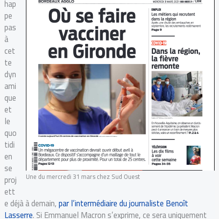
hap
pe
pas
à
cet
te
dyn
ami
que
et
le
quo
tidi
en
se
Une du mercredi 31 mars chez Sud Ouest
proj
ett
e déjà à demain,
par l’intermédiaire du journaliste Benoît
Lasserre
. Si Emmanuel Macron s’exprime, ce sera uniquement