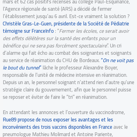
mars et 62 cas positifs recensés au collège Paul-Esquinance,
l’Agence régionale de santé (ARS) a décidé de fermer
l’établissement jusqu’au 6 avril. Est-ce vraiment la solution ?
Christèle Gras-Le-Guen, présidente de la Société de Pédiatrie
témoigne sur FranceInfo
: “
Fermer les écoles, ce serait avoir
des effets délétères sur la santé des enfants pour un
bénéfice qui ne sera pas forcément spectaculaire
”. Un cri
d’alarme qui fait écho au combat des soignantes et soignants
au service de réanimation du CHU de Bordeaux.
“
On ne voit pas
le bout du tunnel
”
lâche le professeur Alexandre Boyer,
responsable de l’unité de médecine intensive en réanimation.
Depuis un an, le personnel soignant n’attend rien d’autre qu’une
stratégie claire du gouvernement, afin que le personnel puisse
se reposer et éviter de faire le “tri” en réanimation.
En attendant les annonces et l’ouverture du vaccinodrome,
Rue89 propose de nous exposer les avantages et les
inconvénients des trois vaccins disponibles en France
avec le
pneumologue Mathieu Molimard et Antoine Pariente,