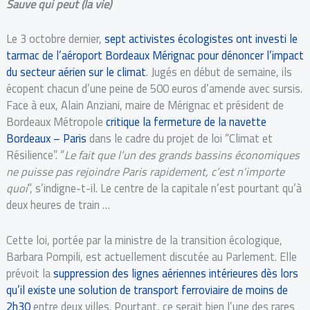
Sauve qui peut (la vie)
Le 3 octobre dernier,
sept activistes écologistes ont investi le
tarmac de l’aéroport Bordeaux Mérignac pour dénoncer l’impact
du secteur aérien sur le climat
. Jugés en début de semaine, ils
écopent chacun d’une peine de 500 euros d’amende avec sursis.
Face à eux, Alain Anziani, maire de Mérignac et président de
Bordeaux Métropole
critique la fermeture de la navette
Bordeaux – Paris
dans le cadre du projet de loi “Climat et
Résilience”. “
Le fait que l’un des grands bassins économiques
ne puisse pas rejoindre Paris rapidement, c’est n’importe
quoi
”, s’indigne-t-il. Le centre de la capitale n’est pourtant qu’à
deux heures de train …
Cette loi, portée par la ministre de la transition écologique,
Barbara Pompili, est actuellement discutée au Parlement. Elle
prévoit la
suppression des lignes aériennes intérieures dès lors
qu’il existe une solution de transport ferroviaire de moins de
2h30
entre deux villes. Pourtant, ce serait bien l’une des rares