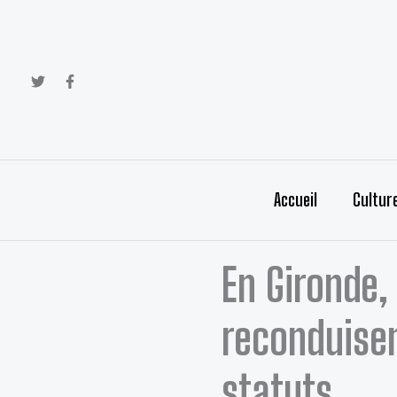
Aller
au
contenu
Accueil
Cultur
En Gironde,
reconduisen
statuts