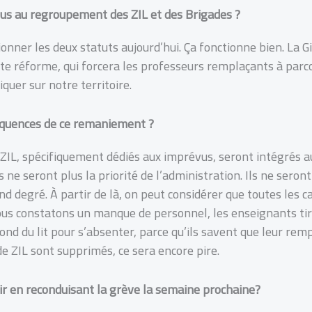
us au regroupement des ZIL et des Brigades ?
ionner les deux statuts aujourd’hui. Ça fonctionne bien. La G
te réforme, qui forcera les professeurs remplaçants à parco
iquer sur notre territoire.
séquences de ce remaniement ?
IL, spécifiquement dédiés aux imprévus, seront intégrés au
e seront plus la priorité de l’administration. Ils ne seron
d degré. À partir de là, on peut considérer que toutes les 
us constatons un manque de personnel, les enseignants tiren
fond du lit pour s’absenter, parce qu’ils savent que leur r
de ZIL sont supprimés, ce sera encore pire.
r en reconduisant la grève la semaine prochaine?