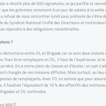
le a récolté plus de 600 signatures, ce qui justifie la recond
 que les grévistes renoncent à un jour de salaire à la veill
a refusé de nous rencontrer lundi sous prétexte de s’être d
e du Syndicat National Unifié des Directeurs et Instituteurs
 que répondre à des obligations ministérielles.
ations ?
 distinctions entre ZIL et Brigade car ce sont deux statuts
 Pour être remplaçant en ZIL, il faut de l’expérience. Je le 
rrière. On a connu plein de classes et d’écoles : on sait s’ad
nt chargés de ces missions difficiles. Mais surtout, au lieu 
es postes de remplaçants. Avec FO, on estime que pour assurer
il faudrait l’équivalent de 10 % des effectifs des instituteu
Brigades et ZIL confondus.
nce MACÉ