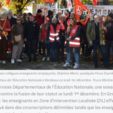
ses collègues enseignants remplaçants, Delphine Marin, syndiquée Force Ouvrièr
taux de l’Éducation Nationale à Bordeaux ce lundi 1er décembre. ©Luca Mentze
ervices Départementaux de l’Éducation Nationale, une soixan
ontre la fusion de leur statut ce lundi 1ᵉʳ décembre. En Gi
 les enseignants en Zone d’Intervention Localisée (ZIL) eff
é dans des circonscriptions délimitées tandis que les ense