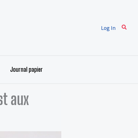
Recher
Log In
Journal papier
st aux