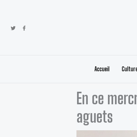
Aller
au
contenu
Accueil
Cultur
En ce mercr
aguets