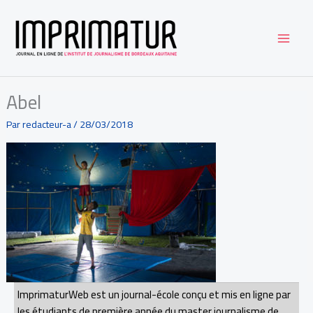
Aller
au
contenu
Abel
Par
redacteur-a
/
28/03/2018
ImprimaturWeb est un journal-école conçu et mis en ligne par
les étudiants de première année du master journalisme de