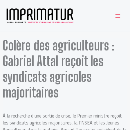
Aller
au
contenu
Colère des agriculteurs :
Gabriel Attal reçoit les
syndicats agricoles
majoritaires
À la recherche d’une sortie de crise, le Premier ministre reçoit
les syndicats agricoles majoritaires, la FNSEA et les Jeunes
Agriculteurs dans la matinée. Arnaud Rousseau, président de la