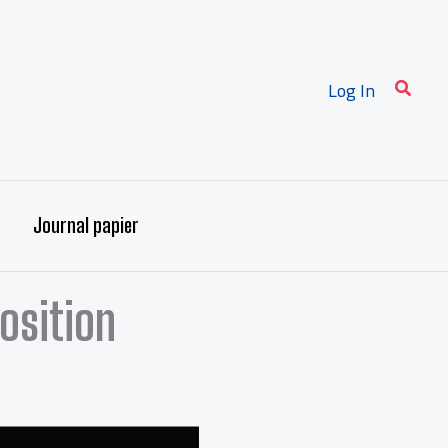
Recher
Log In
Journal papier
osition