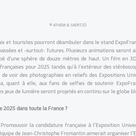
© ATHEM & SKERTZÒ
lais et touristes pourront déambuler dans le stand ExpoFran
passées et -surtout- futures. Plusieurs animations seront a
mbé d’une sphère de douze mètres de haut. Un film en 3D
françaises pour 2025 tandis qu’à l’extérieur des stéréosc
 de voir des photographies en reliefs des Expositions Uni
a, quant à elle, aux fans de selfies de soutenir ExpoFr
es jeux de lumière seront projetés en continu sur le globe bl
e 2025 dans toute la France ?
 Promouvoir la candidature française à l’Exposition Unive
 l’équipe de Jean-Christophe Fromantin aimerait organiser l