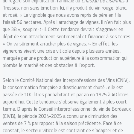
du regard son exploitation familiale du
Château de Lisennes
à
Tresses, non sans émotion. Ici, il y produit du vin rouge, blanc,
et rosé. « Le vignoble que nous avons repris de père en fils
faisait 56 hectares. Après l’arrachage de vignes, il n’en fait plus
que 38 », soupire-t-il. Cette tendance devrait s’aggraver en
dépit de son attachement sentimental et financier à ses terres.
« On va sûrement arracher plus de vignes. » En effet, les
vignerons vivent une crise viticole depuis plusieurs années,
marquée par une production supérieure à la consommation qui
plombe le marché et des obstacles à l’export.
​​Selon le Comité National des Interprofessions des Vins (CNIV),
la consommation française a drastiquement chuté : elle est
passée de 100 litres par habitant et par an en 1975 à 40 litres
aujourd’hui. Cette tendance s’observe également à plus court
terme. D’après le Conseil interprofessionnel du vin de Bordeaux
(CIVB), la période 2024-2025 a connu une diminution des
ventes de 7 % par rapport à la saison précédente. Face à ce
constat, le secteur viticole est contraint de s’adapter et de