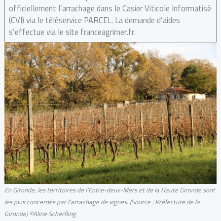
officiellement l’arrachage dans le Casier Viticole Informatisé
(CVI) via le téléservice PARCEL. La demande d’aides
s’effectue via le site franceagrimer.fr.
En Gironde, les territoires de l’Entre-deux-Mers et de la Haute Gironde sont
les plus concernés par l’arrachage de vignes. (Source : Préfecture de la
Gironde) ©Aline Scherfling