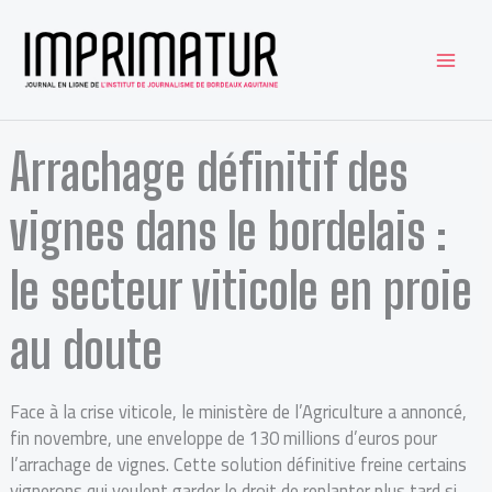
Aller
au
contenu
Arrachage définitif des
vignes dans le bordelais :
le secteur viticole en proie
au doute
Face à la crise viticole, le ministère de l’Agriculture a annoncé,
fin novembre, une enveloppe de 130 millions d’euros pour
l’arrachage de vignes. Cette solution définitive freine certains
vignerons qui veulent garder le droit de replanter plus tard si