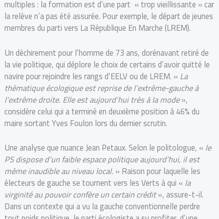
multiples : la formation est d’une part « trop vieillissante » car
la relève n’a pas été assurée. Pour exemple, le départ de jeunes
membres du parti vers La République En Marche (LREM).
Un déchirement pour l’homme de 73 ans, dorénavant retiré de
la vie politique, qui déplore le choix de certains d’avoir quitté le
navire pour rejoindre les rangs d’EELV ou de LREM. «
La
thématique écologique
est
reprise de l’extrême-gauche à
l’extrême droite.
Elle est aujourd’hui très à la mode
»,
considère celui qui a terminé en deuxième position à 46% du
maire sortant Yves Foulon lors du dernier scrutin.
Une analyse que nuance Jean Petaux. Selon le politologue, «
le
PS dispose d’un faible espace politique aujourd’hui, il est
même inaudible au niveau local.
» Raison pour laquelle les
électeurs de gauche se tournent vers les Verts à qui «
la
virginité au pouvoir confère un certain crédit
», assure-t-il.
Dans un contexte qui a vu la gauche conventionnelle perdre
tout poids politique, le parti écologiste a su profiter, d’une