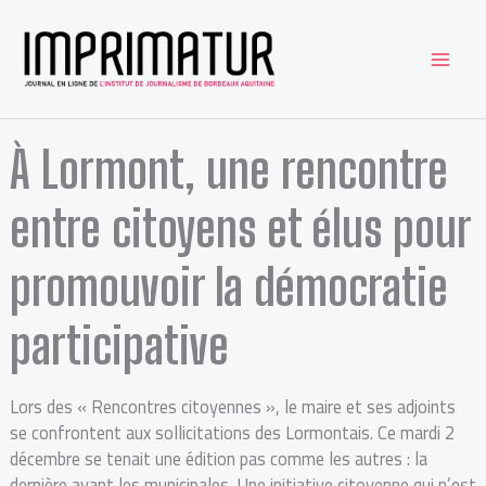
Aller
au
contenu
À Lormont, une rencontre
entre citoyens et élus pour
promouvoir la démocratie
participative
Lors des « Rencontres citoyennes », le maire et ses adjoints
se confrontent aux sollicitations des Lormontais. Ce mardi 2
décembre se tenait une édition pas comme les autres : la
dernière avant les municipales. Une initiative citoyenne qui n’est