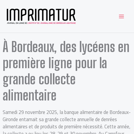
Aller
au
contenu
À Bordeaux, des lycéens en
première ligne pour la
grande collecte
alimentaire
Samedi 29 novembre 2025, la banque alimentaire de Bordeaux-
Gironde entamait sa grande collecte annuelle de denrées
alimentaires et de produits de première nécessité. Cette année,
la collecte a eu lieu les 28, 29 et 30 novembre. Au Carrefour