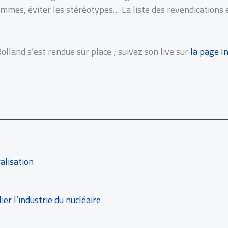
emmes, éviter les stéréotypes… La liste des revendications e
olland s’est rendue sur place ; suivez son live sur
l
a page I
alisation
er l’industrie du nucléaire