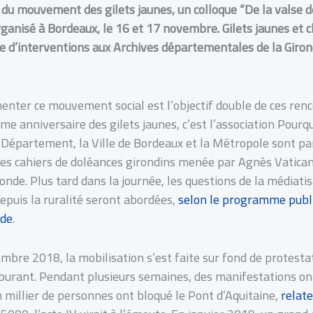
 du mouvement des gilets jaunes, un colloque “De la valse 
organisé à Bordeaux, le 16 et 17 novembre. Gilets jaunes et 
ine d’interventions aux Archives départementales de la Giro
nter ce mouvement social est l’objectif double de ces renco
ème anniversaire des gilets jaunes, c’est l’association Pour
e Département, la Ville de Bordeaux et la Métropole sont pa
des cahiers de doléances girondins menée par Agnès Vatican,
nde. Plus tard dans la journée, les questions de la médiatis
epuis la ruralité seront abordées,
selon le programme publi
nde
.
bre 2018, la mobilisation s’est faite sur fond de protest
rburant. Pendant plusieurs semaines, des manifestations ont
n millier de personnes ont bloqué le Pont d’Aquitaine,
relate