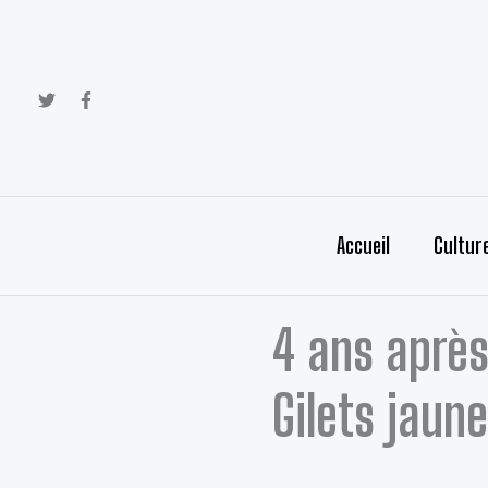
Aller
au
contenu
Accueil
Cultur
4 ans après
Gilets jaun