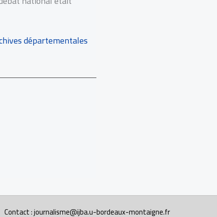
 débat national était
archives départementales
Contact : journalisme@ijba.u-bordeaux-montaigne.fr