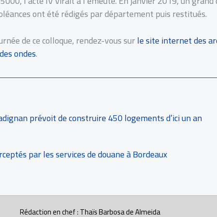
5000, l’acte IV virait à l’émeute. En janvier 2019, un grand
doléances ont été rédigés par département puis restitués.
ournée de ce colloque, rendez-vous sur
le site internet des 
 des ondes
.
adignan prévoit de construire 450 logements d’ici un an
rceptés par les services de douane à Bordeaux
Rédaction en chef : Thaïs Barbosa de Almeida